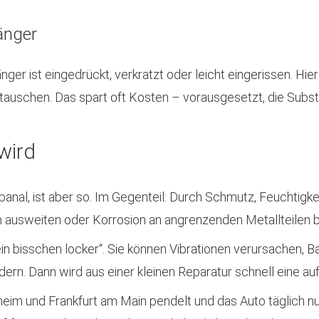
änger
ger ist eingedrückt, verkratzt oder leicht eingerissen. Hi
zu tauschen. Das spart oft Kosten – vorausgesetzt, die Subst
wird
gt banal, ist aber so. Im Gegenteil: Durch Schmutz, Feuchtigk
ch ausweiten oder Korrosion an angrenzenden Metallteilen 
ein bisschen locker“. Sie können Vibrationen verursachen, B
dern. Dann wird aus einer kleinen Reparatur schnell eine a
im und Frankfurt am Main pendelt und das Auto täglich nu